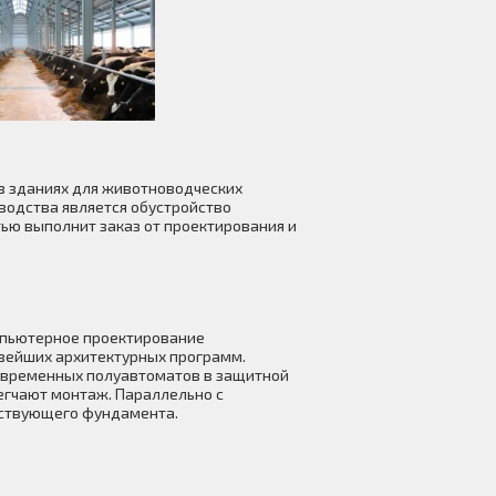
в зданиях для животноводческих
водства является обустройство
ью выполнит заказ от проектирования и
мпьютерное проектирование
овейших архитектурных программ.
современных полуавтоматов в защитной
егчают монтаж. Параллельно с
тствующего фундамента.