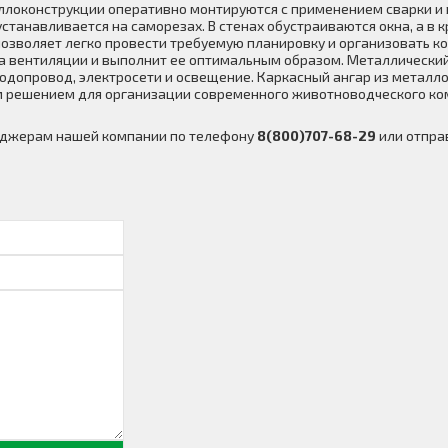
локонструкции оперативно монтируются с применением сварки и 
станавливается на саморезах. В стенах обустраиваются окна, а в
озволяет легко провести требуемую планировку и организовать к
а вентиляции и выполнит ее оптимальным образом. Металлически
одопровод, электросети и освещение. Каркасный ангар из металло
 решением для организации современного животноводческого ко
неджерам нашей компании по телефону
8(800)707-68-29
или отправ