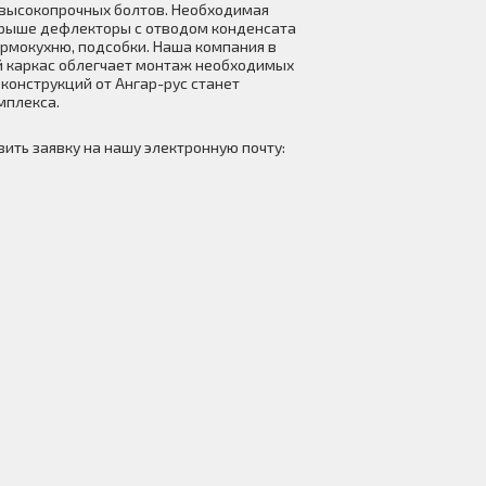
высокопрочных болтов. Необходимая
 крыше дефлекторы с отводом конденсата
ормокухню, подсобки. Наша компания в
й каркас облегчает монтаж необходимых
конструкций от Ангар-рус станет
мплекса.
ить заявку на нашу электронную почту: