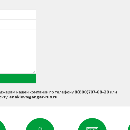
неджерам нашей компании по телефону
8(800)707-68-29
или
очту:
enakievo@angar-rus.ru